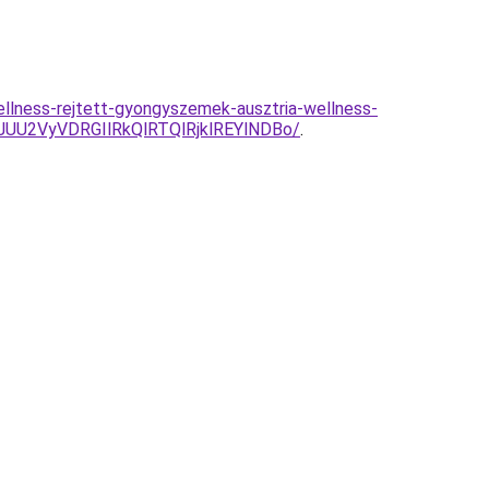
ellness-rejtett-gyongyszemek-ausztria-wellness-
JUU2VyVDRGIlRkQlRTQlRjklREYlNDBo/
.