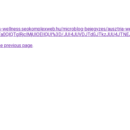
les-wellness.seokomplexweb.hu/microblog-bejegyzes/ausztria-w
lTa0QlQTglRjclMjUlOEIlQUI%3D/JUI4JUVDJTdGJTkzJUU4JTNE
he previous page
.