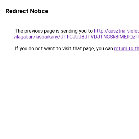
Redirect Notice
The previous page is sending you to
http://ausztria-sie
vilagaban/kisbarkany/JTFCJUJBJTVDJTNGSk8lMEIlQz
If you do not want to visit that page, you can
return to t