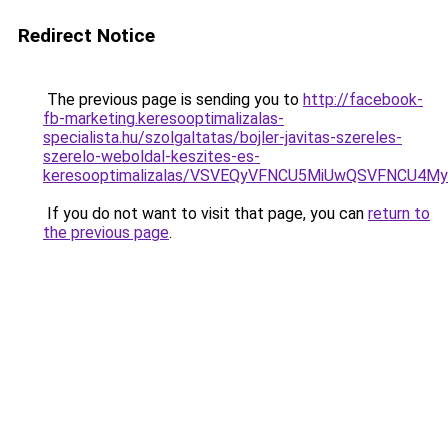
Redirect Notice
The previous page is sending you to
http://facebook-
fb-marketing.keresooptimalizalas-
specialista.hu/szolgaltatas/bojler-javitas-szereles-
szerelo-weboldal-keszites-es-
keresooptimalizalas/VSVEQyVFNCU5MiUwQSVFNCU
If you do not want to visit that page, you can
return to
the previous page
.