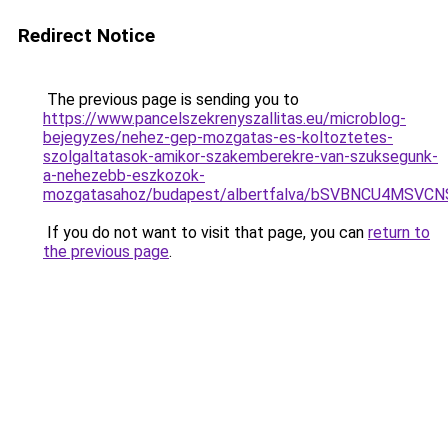
Redirect Notice
The previous page is sending you to
https://www.pancelszekrenyszallitas.eu/microblog-
bejegyzes/nehez-gep-mozgatas-es-koltoztetes-
szolgaltatasok-amikor-szakemberekre-van-szuksegunk-
a-nehezebb-eszkozok-
mozgatasahoz/budapest/albertfalva/bSVBNCU4M
If you do not want to visit that page, you can
return to
the previous page
.